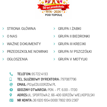
STRONA GŁÓWNA
GRUPA I ŻABKI
O NAS
GRUPA II BIEDRONKI
WAŻNE DOKUMENTY
GRUPA III KRECIKI
PRZEDSZKOLNE NOWINKI
GRUPA IV PSZCZÓŁKI
OGŁOSZENIA
GRUPA V MOTYLKI
TELEFON:
95 722 41 93
TEL. SŁUŻBOWY DYREKTORA :
797087796
EMAIL:
P12@EDU.GORZOW.PL
GODZINY OTWARCIA:
PON. – PT. 6.00 – 17.00
ADRES:
UL. SPORTOWA 2, 66-400 GORZÓW WIELKOPOLSKI
NR KONTA :
36 1020 1954 0000 7802 0151 2367