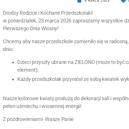
8 MARCA, 2026
Drodzy Rodzice i Kochane Przedszkolaki!
w poniedziałek, 23 marca 2026 zapraszamy wszystkie d
Pierwszego Dnia Wiosny!
Chcemy aby nasze przedszkole zamieniło się w radosną, 
dniu:
Dzieci przyszły ubrane na ZIELONO (może to być c
element);
Każdy przedszkolak przyniósł ze sobą kwiatek wy
Nasze kolorowe kwiaty posłużą do dekoracji sali i wspól
pełen uśmiechu i wiosennej energii!
Z pozdrowieniami- Wasze Panie