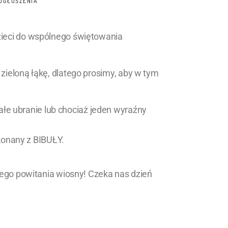
OGŁOSZENIA
zieci do wspólnego świętowania
zieloną łąkę, dlatego prosimy, aby w tym
ałe ubranie lub chociaż jeden wyraźny
konany z BIBUŁY.
nego powitania wiosny! Czeka nas dzień