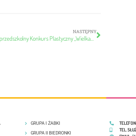
NASTĘPNY
Międzyprzedszkolny Konkurs Plastyczny „Wielkanocne Cuda”- wręczenie nagród
TELEFON
A
GRUPA I ŻABKI
TEL. SŁ
GRUPA II BIEDRONKI