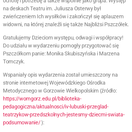
ochotę i potrzebę a także wspólnie jako grupa. Występ
na deskach Teatru im. Juliusza Osterwy był
zwieńczeniem Ich wysiłków i zakończył się aplauzem
widowni, na której znaleźli się także Najbliżsi Pszczółek.
Gratulujemy Dzieciom występu, odwagi i współpracy!
Do udziału w wydarzeniu pomogły przygotować się
Pszczółkom panie: Monika Skubiszyńska i Marzena
Tomczyk.
Wspaniały opis wydarzenia został umieszczony na
stronie internetowej Wojewódzkiego Ośrodka
Metodycznego w Gorzowie Wielkopolskim (źródło:
https://womgorz.edu.pl/biblioteka-
pedagogiczna/aktualnosci/iv-lubuski-przeglad-
teatrzykow-przedszkolnych-jestesmy-dziecmi-swiata-
podsumowanie/
):