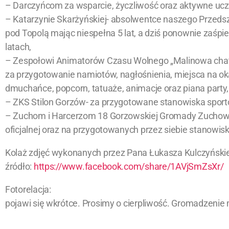
– Darczyńcom za wsparcie, życzliwość oraz aktywne ucze
– Katarzynie Skarżyńskiej- absolwentce naszego Przeds
pod Topolą mając niespełna 5 lat, a dziś ponownie zaśp
latach,
– Zespołowi Animatorów Czasu Wolnego „Malinowa chatka
za przygotowanie namiotów, nagłośnienia, miejsca na ok
dmuchańce, popcorn, tatuaże, animacje oraz piana party,
– ZKS Stilon Gorzów- za przygotowane stanowiska spor
– Zuchom i Harcerzom 18 Gorzowskiej Gromady Zuchowej
oficjalnej oraz na przygotowanych przez siebie stanowisk
Kolaż zdjęć wykonanych przez Pana Łukasza Kulczyński
źródło:
https://www.facebook.com/share/1AVjSmZsXr/
Fotorelacja:
pojawi się wkrótce. Prosimy o cierpliwość. Gromadzenie 