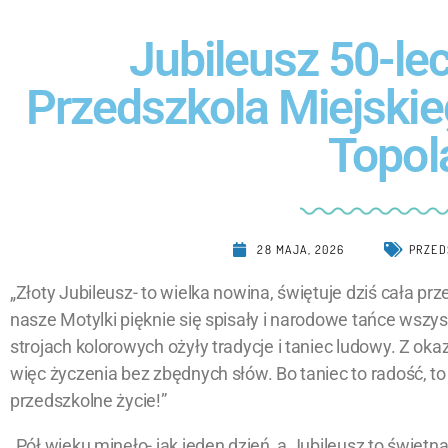
Jubileusz 50-lec
Przedszkola Miejskie
Topol
28 MAJA, 2026
PRZED
„Złoty Jubileusz- to wielka nowina, świętuje dziś cała pr
nasze Motylki pięknie się spisały i narodowe tańce wszy
strojach kolorowych ożyły tradycje i taniec ludowy. Z okaz
więc życzenia bez zbędnych słów. Bo taniec to radość, to 
przedszkolne życie!”
„Pół wieku minęło- jak jeden dzień, a Jubileusz to świetna