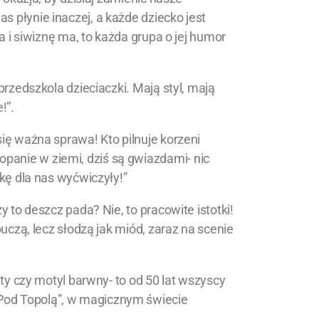
 płynie inaczej, a każde dziecko jest
a i siwiznę ma, to każda grupa o jej humor
przedszkola dzieciaczki. Mają styl, mają
!”.
ię ważna sprawa! Kto pilnuje korzeni
anie w ziemi, dziś są gwiazdami- nic
zkę dla nas wyćwiczyły!”
y to deszcz pada? Nie, to pracowite istotki!
buczą, lecz słodzą jak miód, zaraz na scenie
ity czy motyl barwny- to od 50 lat wszyscy
Pod Topolą”, w magicznym świecie