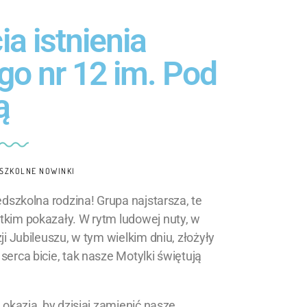
ia istnienia
go nr 12 im. Pod
ą
SZKOLNE NOWINKI
zedszkolna rodzina! Grupa najstarsza, te
stkim pokazały. W rytm ludowej nuty, w
ji Jubileuszu, w tym wielkim dniu, złożyły
serca bicie, tak nasze Motylki świętują
 okazja, by dzisiaj zamienić nasze