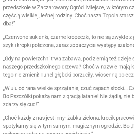
przedszkole w Zaczarowany Ogród. Miejsce, w którym czas
częścią wielkiej, leśnej rodziny. Choć nasza Topola starsz
dba!”
„Czerwone sukienki, czarne kropeczki, to nie są zwykłe z 
szyk i kropki policzone, zaraz zobaczycie występy szalone
„Gdy na powierzchni trwa zabawa, pod ziemią też dzieje s
naszego przedszkolnego drzewa? Choć w nazwie mają kop
tego nie zmieni! Tunel głęboki porzuciły, wiosenną polec
„W ulu od rana wielkie sprzątanie, czuć zapach słodki… Cz
Bo Pszczółki pokażą nam z gracją latanie! Nie żądlą, nie 
zdarzy się cud!”
„Choć każdy z nas jest inny- żabka zielona, krecik pracow
spotykamy się w tym samym, magicznym ogrodzie. Bo „
najlepszą zabawę zawsze znajdziecie.”