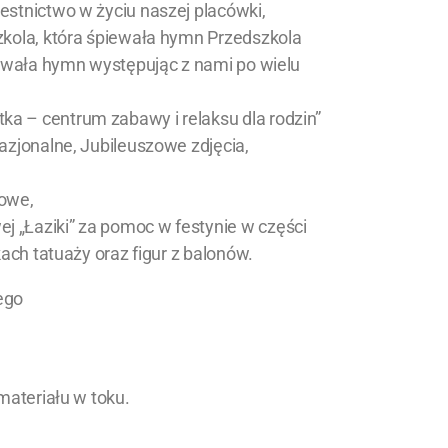
stnictwo w życiu naszej placówki,
zkola, która śpiewała hymn Przedszkola
iewała hymn występując z nami po wielu
 – centrum zabawy i relaksu dla rodzin”
azjonalne, Jubileuszowe zdjęcia,
towe,
 „Łaziki” za pomoc w festynie w części
ach tatuaży oraz figur z balonów.
ego
materiału w toku.