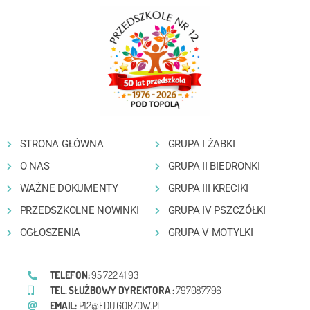
STRONA GŁÓWNA
GRUPA I ŻABKI
O NAS
GRUPA II BIEDRONKI
WAŻNE DOKUMENTY
GRUPA III KRECIKI
PRZEDSZKOLNE NOWINKI
GRUPA IV PSZCZÓŁKI
OGŁOSZENIA
GRUPA V MOTYLKI
TELEFON:
95 722 41 93
TEL. SŁUŻBOWY DYREKTORA :
797087796
EMAIL:
P12@EDU.GORZOW.PL