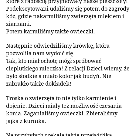
które z radością przyjmowały nasze pieszczoty!
Podekscytowani udaliśmy się potem do zagrody
kóz, gdzie nakarmiliśmy zwierzęta mlekiem i
ziarnami.
Potem karmiliśmy także owieczki.
Następnie odwiedziliśmy krówkę, która
pozwoliła nam wydoić się.
Tak, kto miał ochotę mógł spróbować
cieplutkiego mleczka! Z relacji Dzieci wiemy, że
było słodkie a miało kolor jak budyń. Nie
zabrakło także dokładek!
Troska o zwierzęta to nie tylko karmienie i
dojenie. Dzieci miały też możliwość czesania
konia. Zaganialiśmy owieczki. Zbieraliśmy
jajka z kurnika.
Na przybyłych czekała także przejażdżka