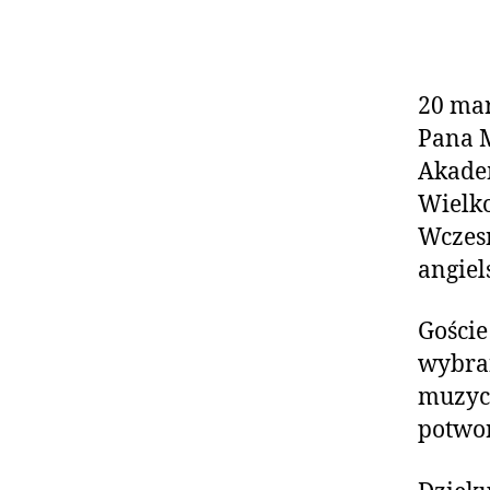
20 ma
Pana M
Akadem
Wielko
Wczesn
angiel
Goście
wybra
muzycz
potwor