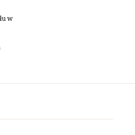
łu w
i