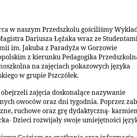
rca w naszym Przedszkolu gościliśmy Wykła
agistra Dariusza Łężaka wraz ze Studentam
ii im. Jakuba z Paradyża w Gorzowie
polskim z kierunku Pedagogika Przedszkolna
oszkolna na zajęciach pokazowych języka
skiego w grupie Pszczółek.
 obejrzeli zajęcia doskonalące nazywanie
nych owoców oraz dni tygodnia. Poprzez za
ne, ruchowe oraz grę dydaktyczną- karmien
ka- Dzieci rozwijały swoje umiejętności języ