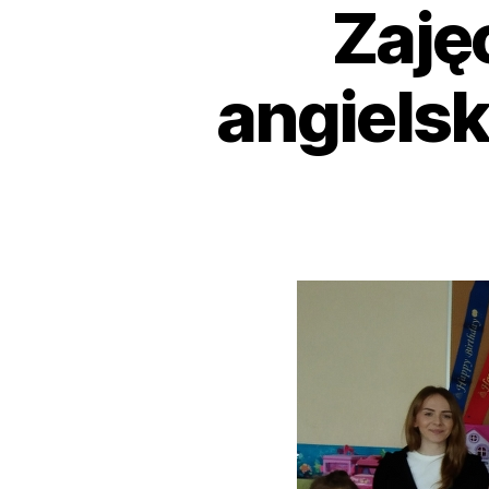
Zaję
angiels