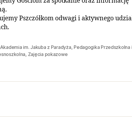
jemy Gościom za spotkanie oraz informację
ną.
ujemy Pszczółkom odwagi i aktywnego udzia
ach.
Akademia im. Jakuba z Paradyża
,
Pedagogika Przedszkolna 
snoszkolna
,
Zajęcia pokazowe