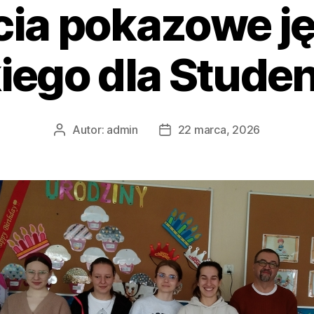
cia pokazowe j
kiego dla Stude
Autor:
admin
22 marca, 2026