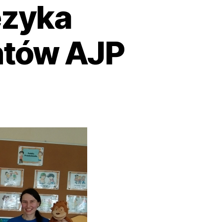
ęzyka
ntów AJP