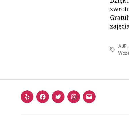
Dzięku
zwrot
Gratul
zajęci
AJP
,
Wcze