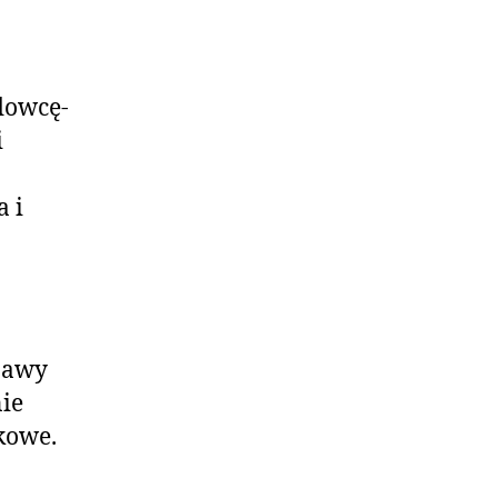
dowcę-
i
 i
bawy
ie
kowe.