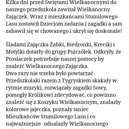
Kilka dni przed Świętami Wielkanocnymi do
naszego przedszkola zawitał Wielkanocny
Zajączek. Wraz z mieszkańcami Stumilowego
Lasu zostawił Dzieciom zadania i zagadki a sam
zabawił się w chowanego i ukrył się doskonale!
Śladami Zajączka Żabki, Biedronki, Kreciki i
Motylki dotarły do grupy Pszczółek. Odkryły, że
Prosiaczek potrzebuje naszej pomocy by
znaleźć Wielkanocnego Zajączka.
Dwa razy nie trzeba było powtarzać-
Przedszkolaki razem z Tygryskiem skakały w
rytmie muzyki, rozwiązały zagadki Sowy,
pomogły Królikowi zdecydować, co powinno
znaleźć się z Koszyku Wielkanocnym, znalazły
kolorowe jajeczka, poznały taniec
Mieszkańców Stumilowego Lasu i co
najważniejsze- odnalazły Wielkanocnego