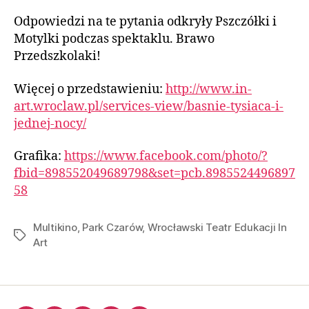
Odpowiedzi na te pytania odkryły Pszczółki i
Motylki podczas spektaklu. Brawo
Przedszkolaki!
Więcej o przedstawieniu:
http://www.in-
art.wroclaw.pl/services-view/basnie-tysiaca-i-
jednej-nocy/
Grafika:
https://www.facebook.com/photo/?
fbid=898552049689798&set=pcb.8985524496897
58
Multikino
,
Park Czarów
,
Wrocławski Teatr Edukacji In
Art