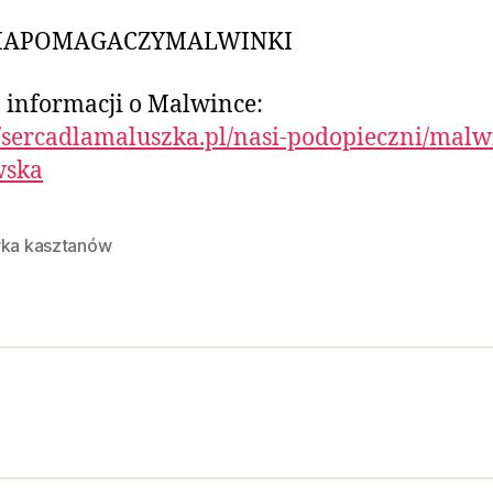
IAPOMAGACZYMALWINKI
 informacji o Malwince:
//sercadlamaluszka.pl/nasi-podopieczni/malw
wska
rka kasztanów