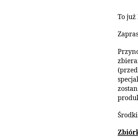
To już
Zapras
Przyno
zbiera
(przed
specja
zostan
produk
Środki
Zbiór