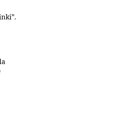
inki”.
la
e