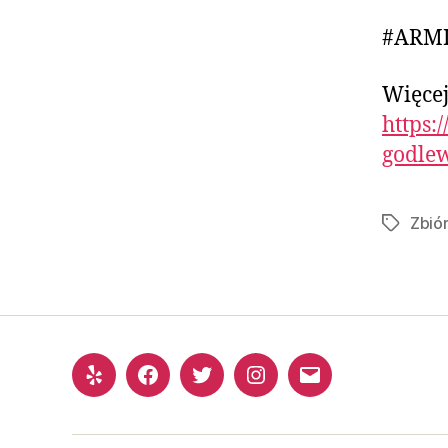
#ARM
Więcej
https:
godle
Zbió